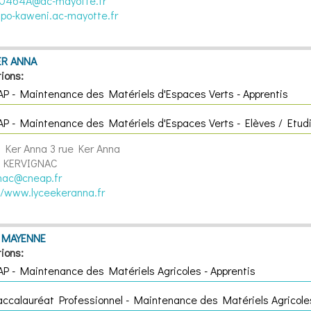
60464A@ac-mayotte.fr
/lpo-kaweni.ac-mayotte.fr
ER ANNA
ions:
AP - Maintenance des Matériels d'Espaces Verts - Apprentis
AP - Maintenance des Matériels d'Espaces Verts - Elèves / Etud
d Ker Anna
3 rue Ker Anna
 KERVIGNAC
nac@cneap.fr
//www.lyceekeranna.fr
 MAYENNE
ions:
AP - Maintenance des Matériels Agricoles - Apprentis
accalauréat Professionnel - Maintenance des Matériels Agricoles