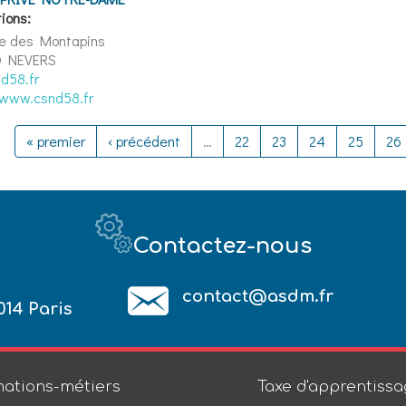
ions:
ue des Montapins
 NEVERS
d58.fr
/www.csnd58.fr
« premier
‹ précédent
…
22
23
24
25
26
Contactez-nous
contact@asdm.fr
014 Paris
ations-métiers
Taxe d'apprentiss