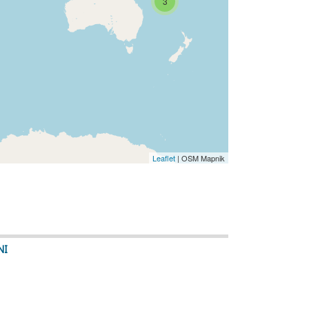
3
Leaflet
| OSM Mapnik
NI