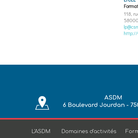
Format
118, r
58000
lp@csn
http:/
ASDM
6 Boulevard Jourdan - 75
L'ASDM
Domaines d'activités
Form