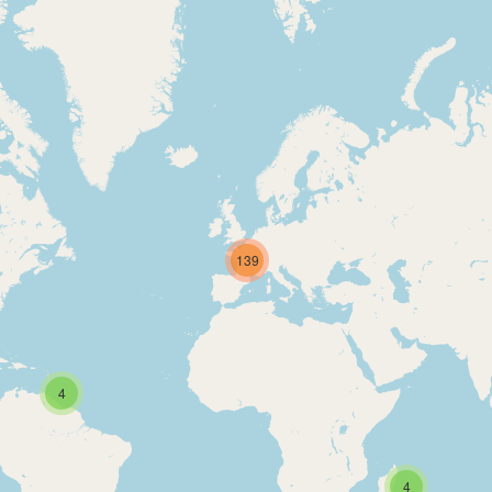
139
4
4