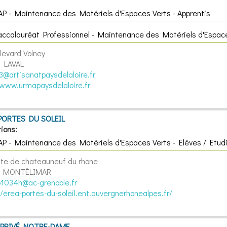
AP - Maintenance des Matériels d'Espaces Verts - Apprentis
accalauréat Professionnel - Maintenance des Matériels d'Espace
levard Volney
 LAVAL
@artisanatpaysdelaloire.fr
/www.urmapaysdelaloire.fr
PORTES DU SOLEIL
ions:
AP - Maintenance des Matériels d'Espaces Verts - Elèves / Etud
ute de chateauneuf du rhone
 MONTÉLIMAR
1034h@ac-grenoble.fr
//erea-portes-du-soleil.ent.auvergnerhonealpes.fr/
 PRIVÉ NOTRE-DAME