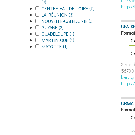
ce.97
filter
(7)
D'AZUR filter
http:/
Apply CENTRE-VAL DE LOIRE filter
CENTRE-VAL DE LOIRE (6)
Apply CENTRE-VAL DE LOIRE filter
Apply LA RÉUNION filter
LA RÉUNION (3)
Apply LA RÉUNION filter
Apply NOUVELLE-CALÉDONIE filter
NOUVELLE-CALÉDONIE (3)
Apply NOUVELLE-CALÉDONIE filter
UFA K
Apply GUYANE filter
GUYANE (2)
Apply GUYANE filter
Format
Apply GUADELOUPE filter
GUADELOUPE (1)
Apply GUADELOUPE filter
Apply MARTINIQUE filter
MARTINIQUE (1)
Apply MARTINIQUE filter
C
Apply MAYOTTE filter
MAYOTTE (1)
Apply MAYOTTE filter
C
3 rue 
56700
kervig
https:
URMA
Format
C
B