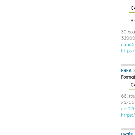
C
B
30 bou
53000
urma53
http:/
EREA 
Format
C
68, ro
26200
ce.026
https:
LYCÉE