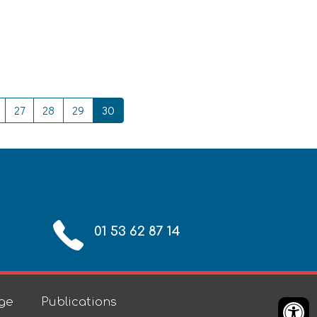
27
28
29
30
01 53 62 87 14
age
Publications