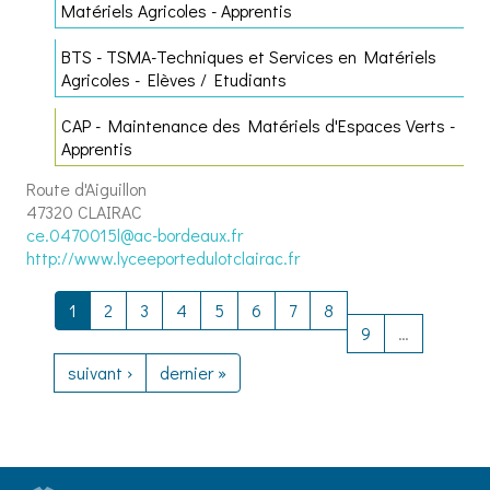
Matériels Agricoles - Apprentis
BTS - TSMA-Techniques et Services en Matériels
Agricoles - Elèves / Etudiants
CAP - Maintenance des Matériels d'Espaces Verts -
Apprentis
Route d'Aiguillon
47320 CLAIRAC
ce.0470015l@ac-bordeaux.fr
http://www.lyceeportedulotclairac.fr
1
2
3
4
5
6
7
8
9
…
suivant ›
dernier »