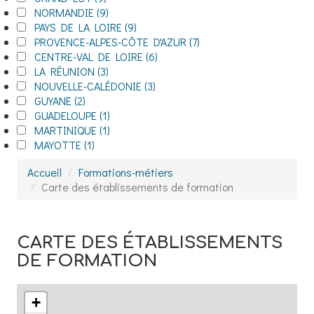
Apply NORMANDIE filter
NORMANDIE (9)
Apply NORMANDIE filter
Apply PAYS DE LA LOIRE filter
PAYS DE LA LOIRE (9)
Apply PAYS DE LA LOIRE filter
Apply PROVENCE-ALPES-CÔTE D'AZUR filter
PROVENCE-ALPES-CÔTE D'AZUR (7)
Apply PROVENCE-ALPES-CÔTE D'AZUR filter
Apply CENTRE-VAL DE LOIRE filter
CENTRE-VAL DE LOIRE (6)
Apply CENTRE-VAL DE LOIRE filter
Apply LA RÉUNION filter
LA RÉUNION (3)
Apply LA RÉUNION filter
Apply NOUVELLE-CALÉDONIE filter
NOUVELLE-CALÉDONIE (3)
Apply NOUVELLE-CALÉDONIE filter
Apply GUYANE filter
GUYANE (2)
Apply GUYANE filter
Apply GUADELOUPE filter
GUADELOUPE (1)
Apply GUADELOUPE filter
Apply MARTINIQUE filter
MARTINIQUE (1)
Apply MARTINIQUE filter
Apply MAYOTTE filter
MAYOTTE (1)
Apply MAYOTTE filter
Accueil
Formations-métiers
Carte des établissements de formation
CARTE DES ÉTABLISSEMENTS
DE FORMATION
+