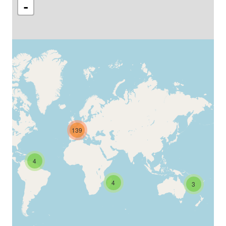
-
139
4
4
3