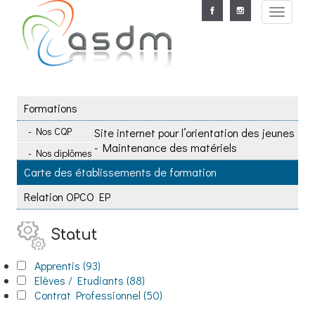
Aller au contenu principal
Toggle
navigat
Formations
Nos CQP
Site internet pour l’orientation des jeunes
- Maintenance des matériels
Nos diplômes
Carte des établissements de formation
Relation OPCO EP
Statut
Apply Apprentis filter
Apprentis (93)
Apply Apprentis filter
Apply Elèves / Etudiants filter
Elèves / Etudiants (88)
Apply Elèves / Etudiants filter
Apply Contrat Professionnel filter
Contrat Professionnel (50)
Apply Contrat Professionnel filter