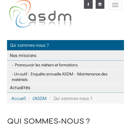
Aller au contenu principal
Toggle
navigat
Qui sommes-nous ?
Nos missions
Promouvoir les métiers et formations
Un outil : Enquête annuelle ASDM - Maintenance des
matériels
Actualités
Accueil
L'ASDM
Qui sommes-nous ?
QUI SOMMES-NOUS ?