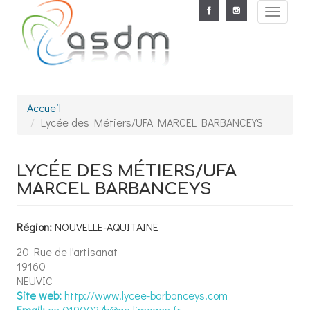
Aller au contenu principal
Toggle
navigat
Accueil
Lycée des Métiers/UFA MARCEL BARBANCEYS
LYCÉE DES MÉTIERS/UFA
MARCEL BARBANCEYS
Région:
NOUVELLE-AQUITAINE
20 Rue de l'artisanat
19160
NEUVIC
Site web:
http://www.lycee-barbanceys.com
Email:
ce.0190027b@ac-limoges.fr