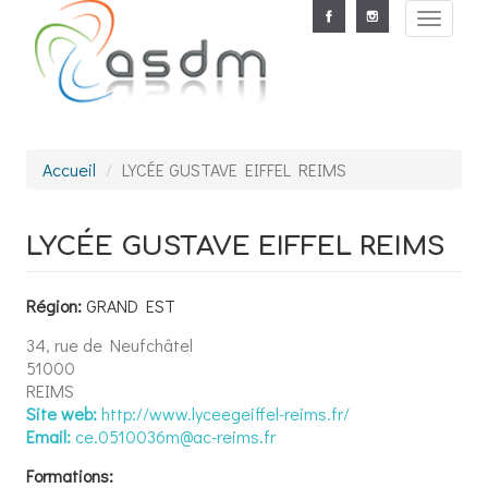
Aller au contenu principal
Toggle
navigat
Accueil
LYCÉE GUSTAVE EIFFEL REIMS
LYCÉE GUSTAVE EIFFEL REIMS
Région:
GRAND EST
34, rue de Neufchâtel
51000
REIMS
Site web:
http://www.lyceegeiffel-reims.fr/
Email:
ce.0510036m@ac-reims.fr
Formations: