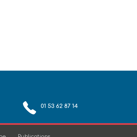
01 53 62 87 14
age
Publications