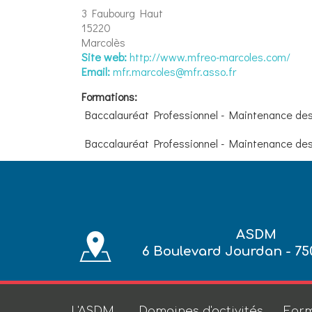
3 Faubourg Haut
15220
Marcolès
Site web:
http://www.mfreo-marcoles.com/
Email:
mfr.marcoles@mfr.asso.fr
Formations:
Baccalauréat Professionnel - Maintenance des 
Baccalauréat Professionnel - Maintenance des 
ASDM
6 Boulevard Jourdan - 75
L'ASDM
Domaines d'activités
Form