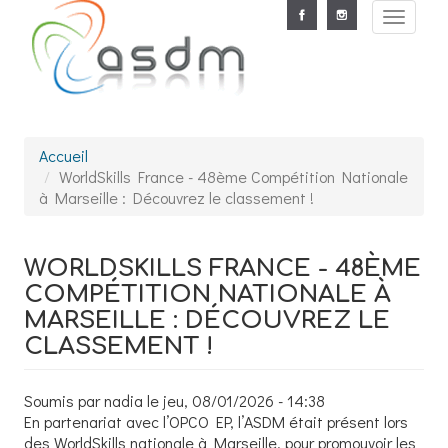
Aller au contenu principal
Toggle
navigat
Accueil
WorldSkills France - 48ème Compétition Nationale
à Marseille : Découvrez le classement !
WORLDSKILLS FRANCE - 48ÈME
COMPÉTITION NATIONALE À
MARSEILLE : DÉCOUVREZ LE
CLASSEMENT !
Soumis par
nadia
le jeu, 08/01/2026 - 14:38
En partenariat avec l’OPCO EP, l’ASDM était présent lors
des WorldSkills nationale à Marseille, pour promouvoir les