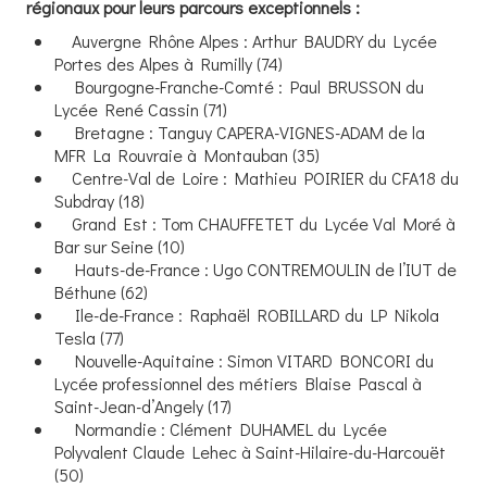
régionaux pour leurs parcours exceptionnels :
Auvergne Rhône Alpes : Arthur BAUDRY du Lycée
Portes des Alpes à Rumilly (74)
Bourgogne-Franche-Comté : Paul BRUSSON du
Lycée René Cassin (71)
Bretagne : Tanguy CAPERA-VIGNES-ADAM de la
MFR La Rouvraie à Montauban (35)
Centre-Val de Loire : Mathieu POIRIER du CFA18 du
Subdray (18)
Grand Est : Tom CHAUFFETET du Lycée Val Moré à
Bar sur Seine (10)
Hauts-de-France : Ugo CONTREMOULIN de l’IUT de
Béthune (62)
Ile-de-France : Raphaël ROBILLARD du LP Nikola
Tesla (77)
Nouvelle-Aquitaine : Simon VITARD BONCORI du
Lycée professionnel des métiers Blaise Pascal à
Saint-Jean-d’Angely (17)
Normandie : Clément DUHAMEL du Lycée
Polyvalent Claude Lehec à Saint-Hilaire-du-Harcouët
(50)