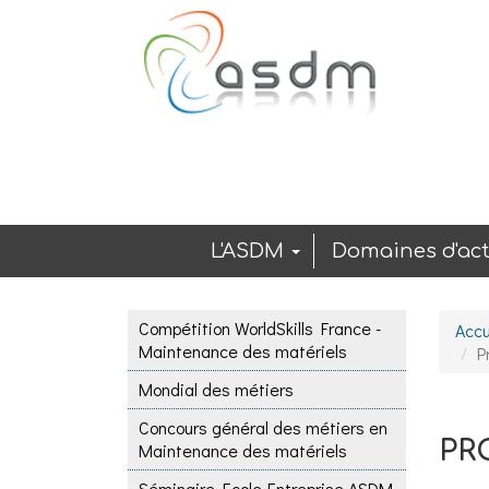
Aller au contenu principal
L'ASDM
Domaines d'act
Compétition WorldSkills France -
Accu
Maintenance des matériels
P
Mondial des métiers
Concours général des métiers en
PR
Maintenance des matériels
Séminaire Ecole-Entreprise ASDM