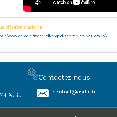
us d'informations
tps://www.demain.fr/accueil/emploi-sedima-trouvez-emploi/
Contactez-nous
contact@asdm.fr
014 Paris