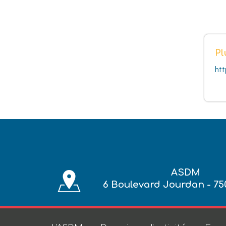
Pl
ht
ASDM
6 Boulevard Jourdan - 75